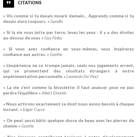
CITATIONS
« Vis comme si tu devais mourir demain… Apprends comme si tu
devais vivre toujours. »
Gandhi
« Si la vie vous jette par terre, levez les yeux : il y a des étoiles
au-dessus de vous »
Guy Finley
« Si vous avez confiance en vous-mêmes, vous inspirerez
confiance aux autres. »
Goethe
« L’expérience ne se trompe jamais, seuls nos jugements errent,
qui se promettent des résultats étrangers à notre
expérimentation personnelle »
Leonardo Da Vinci
« La vie c’est comme la bicyclette: il faut avancer pour ne pas
perdre l’équilibre »
Albert Einstein
« Nous attirons exactement ce dont nous avons besoin à chaque
instant. »
Edgar Cayce
« On peut aussi bâtir quelque chose de beau avec les pierres du
chemin »
Goethe
« Nos épreuves contribuent toujours à notre développement