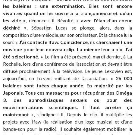
les baleines
: une extermination. Elles sont encore
vivantes quand on les ouvre à la tronçonneuse et qu’on
les vide
»
, dénonce-t-il. Révolté,
«
avec l’élan d’un coeur
déchiré
»
, Sébastien Lucas se plonge, alors, dans la
composition d’une mélodie, sur son ordinateur. Et la chance lui a
souri.
«
J’ai contacté Ifaw. Coïncidence, ils cherchaient une
musique pour leur nouveau clip. La mienne leur a plu. J’ai
été sélectionné.
»
Le film a été présenté, mardi dernier, à La
Rochelle, lors d’une conférence de l’association et devrait être
diffusé prochainement à la télévision. Le jeune Lexovien est,
aujourd’hui, un fervent militant de l’association.
«
26
000
baleines sont tuées chaque année. En majorité par les
Japonais. Tous ces massacres pour récupérer des Oméga
3, des aphrodisiaques sexuels ou pour des
expérimentations scientifiques. Il faut arrêter ça
maintenant
»
, s’indigne-t-il. Depuis le clip, il multiplie les
projets avec Ifaw (la réalisation d’un logo musical et d’une
bande-son pour la radio). Il souhaite également mobiliser la