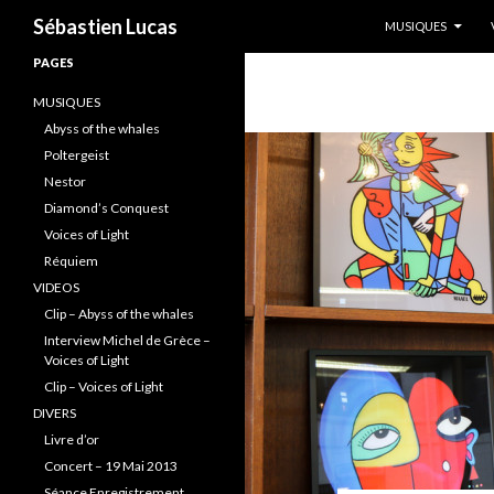
ALLER AU CONTENU
Recherche
Sébastien Lucas
MUSIQUES
PAGES
MUSIQUES
Abyss of the whales
Poltergeist
Nestor
Diamond’s Conquest
Voices of Light
Réquiem
VIDEOS
Clip – Abyss of the whales
Interview Michel de Grèce –
Voices of Light
Clip – Voices of Light
DIVERS
Livre d’or
Concert – 19 Mai 2013
Séance Enregistrement