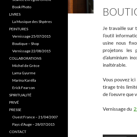
Book Photo
BOUTI
LIVRES
La Musique des Shpères
Je travaille sur 
PEINTURES
l’outil informat
Vernissage 25/07/2015
usine nous fix
Boutique – Shop
projetons les
Vernissage 22/08/2015
d’aluminium ino
COLLABORATIONS
inaltérable.
Michel de Grèce
Lama Gyurme
Vous pouvez ici
Marína Karélla
tirage très limi
Erick Fearson
de l’oeuvre que 
SPIRITUALITÉ
PRIVÉ
Vernissage du
2
PRESSE
Ouest France – 21/04/2007
Pays d’Auge – 28/07/2015
CONTACT