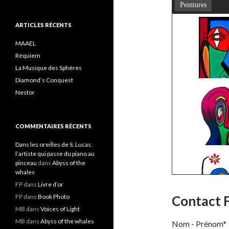
Peintures
ARTICLES RÉCENTS
MAAEL
Réquiem
La Musique des Sphères
Diamond’s Conquest
Nestor
COMMENTAIRES RÉCENTS
Dans les oreilles de S. Lucas,
l’artiste qui passe du piano au
pinceau
dans
Abyss of the
whales
FP
dans
Livre d’or
FP
dans
Book Photo
Contact 
MB
dans
Voices of Light
MB
dans
Abyss of the whales
Nom - Prénom*