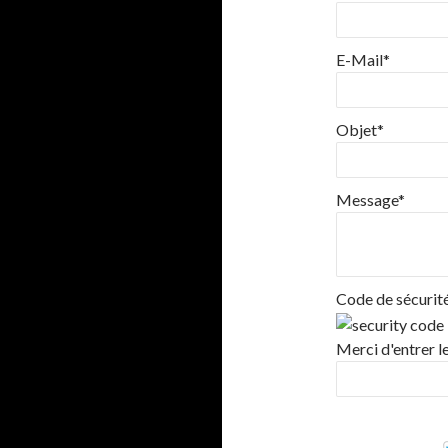
E-Mail*
Objet*
Message*
Code de sécurité
Merci d'entrer l