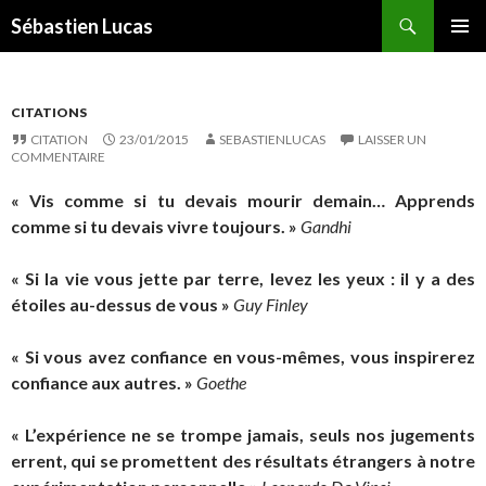
Recherche
Sébastien Lucas
ALLER AU CONTENU PRINCIPAL
MENU
PRINCI
CITATIONS
CITATION
23/01/2015
SEBASTIENLUCAS
LAISSER UN
COMMENTAIRE
« Vis comme si tu devais mourir demain… Apprends
comme si tu devais vivre toujours. »
Gandhi
« Si la vie vous jette par terre, levez les yeux : il y a des
étoiles au-dessus de vous »
Guy Finley
« Si vous avez confiance en vous-mêmes, vous inspirerez
confiance aux autres. »
Goethe
« L’expérience ne se trompe jamais, seuls nos jugements
errent, qui se promettent des résultats étrangers à notre