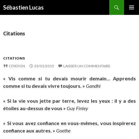
Recherche
Sébastien Lucas
ALLER AU CONTENU PRINCIPAL
MENU
PRINCI
Citations
CITATIONS
CITATION
23/01/2015
LAISSER UN COMMENTAIRE
« Vis comme si tu devais mourir demain… Apprends
comme si tu devais vivre toujours. »
Gandhi
« Si la vie vous jette par terre, levez les yeux : il y a des
étoiles au-dessus de vous »
Guy Finley
« Si vous avez confiance en vous-mêmes, vous inspirerez
confiance aux autres. »
Goethe