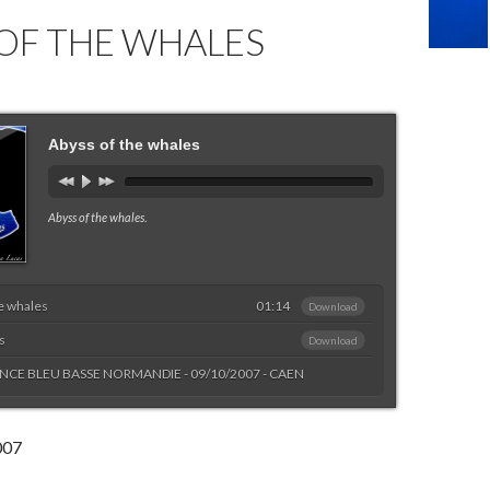
OF THE WHALES
Abyss of the whales
Abyss of the whales
.
e whales
01:14
Download
s
Download
NCE BLEU BASSE NORMANDIE - 09/10/2007 - CAEN
007