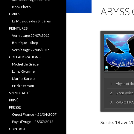
Book Photo
ABYSS 
LIVRES
La Musique des Shpères
PEINTURES
Vernissage 25/07/2015
Boutique – Shop
Vernissage 22/08/2015
COLLABORATIONS
Michel de Grèce
Lama Gyurme
Marína Karélla
Abyss of th
Erick Fearson
SPIRITUALITÉ
Siren Voice
PRIVÉ
RADIO FRA
PRESSE
Ouest France – 21/04/2007
Pays d’Auge – 28/07/2015
Sortie:
18 avr. 2
CONTACT