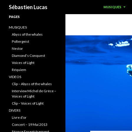
ALLER AU CONTEN
Recherche
Sébastien Lucas
MUSIQUES
PAGES
MUSIQUES
Abyss of the whales
Poltergeist
Nestor
Diamond’s Conquest
Voices of Light
Réquiem
VIDEOS
Clip – Abyss of the whales
Interview Michel de Grèce –
Voices of Light
Clip – Voices of Light
DIVERS
Livre d’or
Concert – 19 Mai 2013
Séance Enregistrement