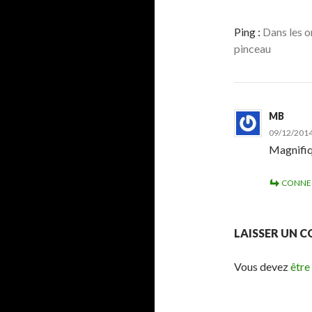
Ping :
Dans les or
pinceau
MB
09/12/2014
Magnifiq
CONNE
LAISSER UN 
Vous devez
être