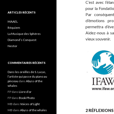
C’est avec l’él
pour la Fondati
ARTICLES RÉCENTS
Par conséquent
d’émotions pro
MAAEL
permettra d’évei
Réquiem
Aidez-nous à sau
La Musique des Sphères
vieux souvenir.
Diamond’s Conquest
Nestor
COMMENTAIRES RÉCENTS
Dans les oreilles de S. Lucas,
l’artiste qui passe du piano au
pinceau
dans
Abyss of the
whales
FP
dans
Livre d’or
FP
dans
Book Photo
MB
dans
Voices of Light
2 RÉFLEXIONS
MB
dans
Abyss of the whales