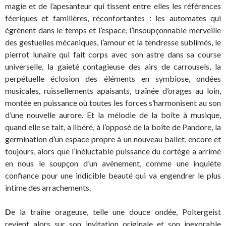
magie et de l’apesanteur qui tissent entre elles les références
féeriques et familières, réconfortantes : les automates qui
égrènent dans le temps et l’espace, l’insoupçonnable merveille
des gestuelles mécaniques, l’amour et la tendresse sublimés, le
pierrot lunaire qui fait corps avec son astre dans sa course
universelle, la gaieté contagieuse des airs de carrousels, la
perpétuelle éclosion des éléments en symbiose, ondées
musicales, ruissellements apaisants, traînée d’orages au loin,
montée en puissance où toutes les forces s’harmonisent au son
d’une nouvelle aurore. Et la mélodie de la boîte à musique,
quand elle se tait, a libéré, à l’opposé de la boîte de Pandore, la
germination d’un espace propre à un nouveau ballet, encore et
toujours, alors que l’inéluctable puissance du cortège a arrimé
en nous le soupçon d’un avènement, comme une inquiète
confiance pour une indicible beauté qui va engendrer le plus
intime des arrachements.
D
e la traîne orageuse, telle une douce ondée, Poltergeist
revient alors sur son invitation originale et son inexorable