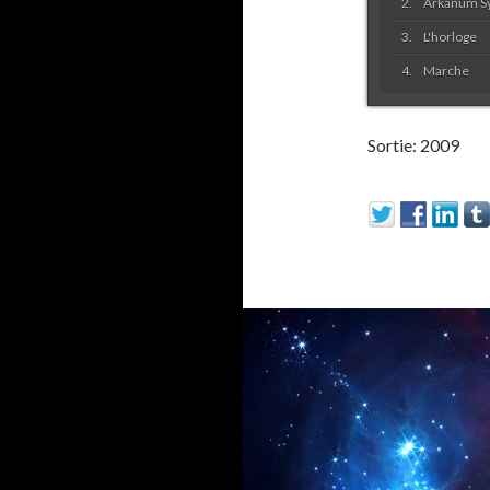
Arkanum S
L'horloge
Marche
Sortie:
2009