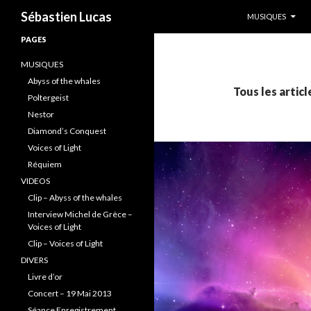
ALLER AU CONTE
Recherche
Sébastien Lucas
MUSIQUES
PAGES
MUSIQUES
Abyss of the whales
Tous les artic
Poltergeist
Nestor
Diamond’s Conquest
Voices of Light
Réquiem
VIDEOS
Clip – Abyss of the whales
Interview Michel de Grèce –
Voices of Light
Clip – Voices of Light
DIVERS
Livre d’or
Concert – 19 Mai 2013
Séance Enregistrement