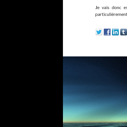
J
e vais donc es
particulièrement