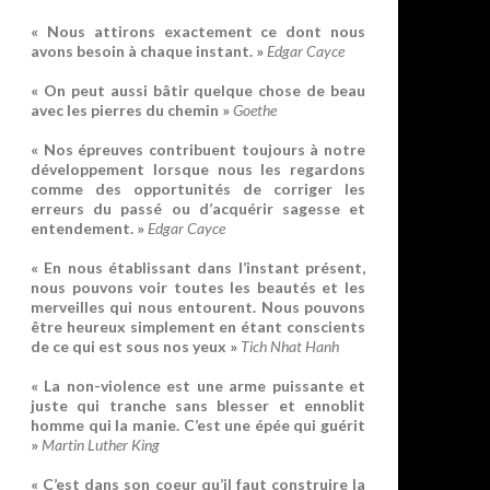
« Nous attirons exactement ce dont nous
avons besoin à chaque instant. »
Edgar Cayce
« On peut aussi bâtir quelque chose de beau
avec les pierres du chemin »
Goethe
« Nos épreuves contribuent toujours à notre
développement lorsque nous les regardons
comme des opportunités de corriger les
erreurs du passé ou d’acquérir sagesse et
entendement. »
Edgar Cayce
« En nous établissant dans l’instant présent,
nous pouvons voir toutes les beautés et les
merveilles qui nous entourent. Nous pouvons
être heureux simplement en étant conscients
de ce qui est sous nos yeux »
Tich Nhat Hanh
« La non-violence est une arme puissante et
juste qui tranche sans blesser et ennoblit
homme qui la manie. C’est une épée qui guérit
»
Martin Luther King
« C’est dans son coeur qu’il faut construire la