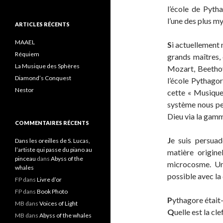
l’école de Pyth
l’une des plus m
ARTICLES RÉCENTS
MAAEL
S
i actuellement
Réquiem
grands maîtres,
La Musique des Sphères
Mozart, Beethov
Diamond’s Conquest
l’école Pythago
Nestor
cette « Musique
système nous per
Dieu via la gam
COMMENTAIRES RÉCENTS
J
e suis persuad
Dans les oreilles de S. Lucas,
l’artiste qui passe du piano au
matière origin
pinceau
dans
Abyss of the
microcosme. Un 
whales
possible avec la 
FP
dans
Livre d’or
FP
dans
Book Photo
P
ythagore était-
MB
dans
Voices of Light
Q
uelle est la cl
MB
dans
Abyss of the whales