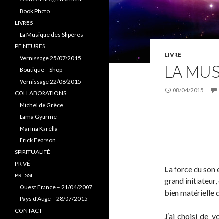
Book Photo
LIVRES
La Musique des Shpères
PEINTURES
LIVRE
Vernissage 25/07/2015
LA MUS
Boutique – Shop
Vernissage 22/08/2015
08/04/2015
COLLABORATIONS
Michel de Grèce
Lama Gyurme
Marína Karélla
Erick Fearson
SPIRITUALITÉ
PRIVÉ
L
a force du son 
PRESSE
grand initiateur, 
Ouest France – 21/04/2007
bien matérielle q
Pays d’Auge – 28/07/2015
CONTACT
J
‘ai choisi de v