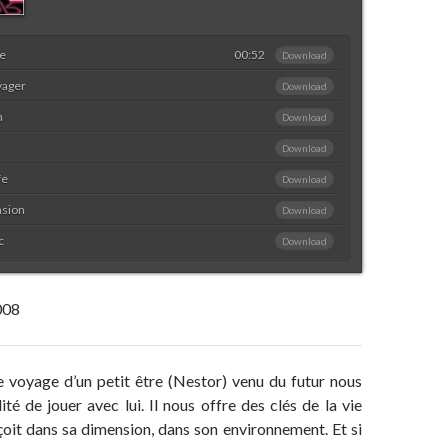
me
00:52
Download
yager
Download
m
Download
Download
fe
Download
sion
Download
c
Download
008
e voyage d’un petit être (Nestor) venu du futur nous
lité de jouer avec lui. Il nous offre des clés de la vie
onçoit dans sa dimension, dans son environnement. Et si