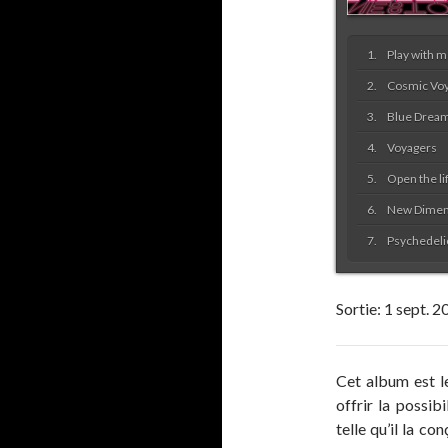
Play with 
Cosmic Vo
Blue Drea
Voyagers
Open the li
New Dimen
Psychedeli
Sortie:
1 sept. 2
Cet album est l
offrir la possibi
telle qu’il la c